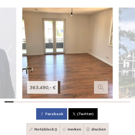
363.490,- €
Facebook
(Twitter)
Notizblock (
)
merken
drucken