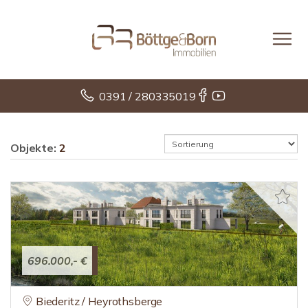
0391 / 280335019
Objekte:
2
696.000,- €
Biederitz / Heyrothsberge