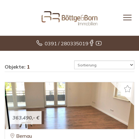
0391 / 280335019
Objekte:
1
363.490,- €
Bernau