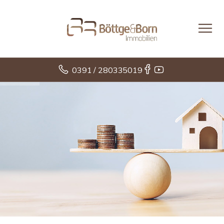
0391 / 280335019