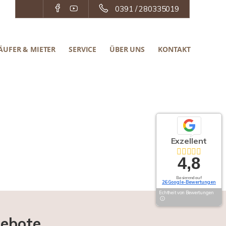
0391 / 280335019
ÄUFER & MIETER
SERVICE
ÜBER UNS
KONTAKT
Exzellent
4,8
Basierend auf
26 Google-Bewertungen
Echtheit von Bewertungen
gebote