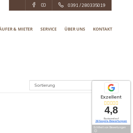
0391 / 280335019
ÄUFER & MIETER
SERVICE
ÜBER UNS
KONTAKT
Exzellent
4,8
Basierend auf
26 Google-Bewertungen
Echtheit von Bewertungen