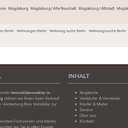
bow
Magdeburg
Magdeburg / Alte Neustadt
Magdeburg / Altstadt
Magde
o Berlin
Wohnungen Berlin
Wohnung suche Berlin
Wohnungssuche Berlin
L
INHALT
tenter
Immobilienmakler in
Angebote
rg
stehen wir Ihnen beim Verkauf
Verkäufer & Vermieter
r Vermietung Ihrer Immobilie zur
Käufer & Mieter
Service
Über uns
sendem Fachwissen und lokaler
Kontakt
beraten wir Sie in allen Fragen