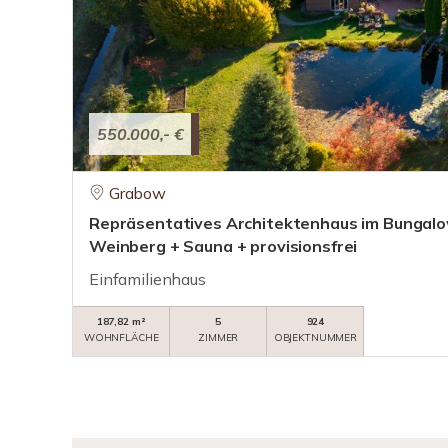
550.000,- €
Grabow
Repräsentatives Architektenhaus im Bungalows
Weinberg + Sauna + provisionsfrei
Einfamilienhaus
187,82 m²
5
924
WOHNFLÄCHE
ZIMMER
OBJEKTNUMMER