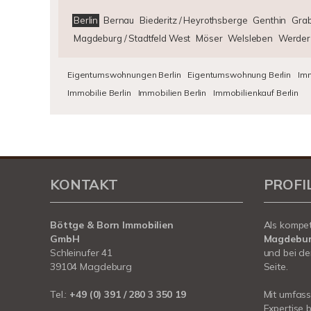
Berlin
Bernau
Biederitz / Heyrothsberge
Genthin
Gra
Magdeburg / Stadtfeld West
Möser
Welsleben
Werder
Eigentumswohnungen Berlin
Eigentumswohnung Berlin
Imm
Immobilie Berlin
Immobilien Berlin
Immobilienkauf Berlin
KONTAKT
PROFI
Böttge & Born Immobilien
Als kompe
GmbH
Magdebu
Schleinufer 41
und bei de
39104 Magdeburg
Seite.
Tel.:
+49 (0) 391 / 280 3 350 19
Mit umfas
Expertise 