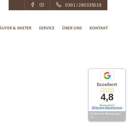
0391 / 280335019
ÄUFER & MIETER
SERVICE
ÜBER UNS
KONTAKT
Exzellent
4,8
Basierend auf
26 Google-Bewertungen
Echtheit von Bewertungen