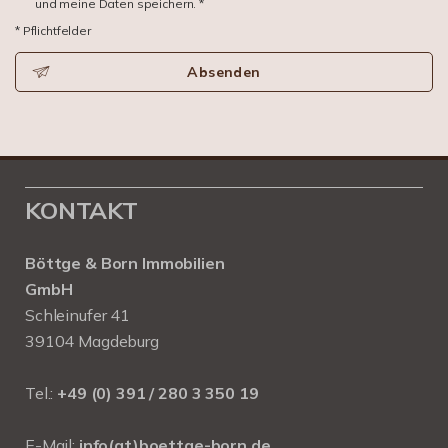
und meine Daten speichern. *
* Pflichtfelder
Absenden
KONTAKT
Böttge & Born Immobilien
GmbH
Schleinufer 41
39104 Magdeburg
Tel.:
+49 (0) 391 / 280 3 350 19
E-Mail:
info(at)boettge-born.de