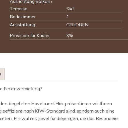
Ausrichtung Balkon /
Terrasse
Süd
Badezimmer
1
Ausstattung
GEHOBEN
Provision für Käufer
3%
s
ine Ferienvermietung?
en begehrten Havelauen! Hier präsentieren wir Ihnen
gieeffizient nach KfW-Standard sind, sondern auch eine
bieten. Ein wahres Juwel für diejenigen, die das Besondere