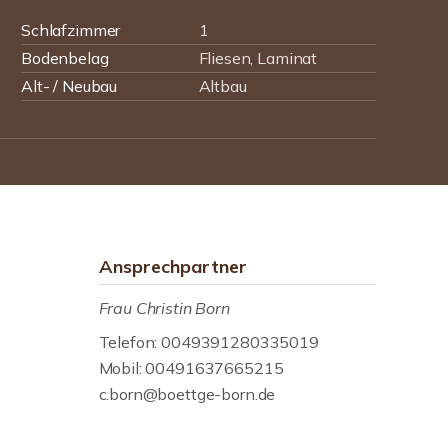
Schlafzimmer
1
Bodenbelag
Fliesen, Laminat
Alt- / Neubau
Altbau
Ansprechpartner
Frau Christin Born
Telefon: 0049391280335019
Mobil: 00491637665215
c.born@boettge-born.de