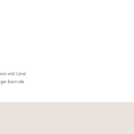
min mit Uns!
tge-born.de