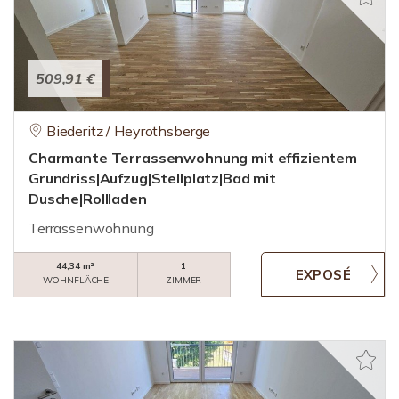
509,91 €
Biederitz / Heyrothsberge
Charmante Terrassenwohnung mit effizientem
Grundriss|Aufzug|Stellplatz|Bad mit
Dusche|Rollladen
Terrassenwohnung
44,34 m²
1
WOHNFLÄCHE
ZIMMER