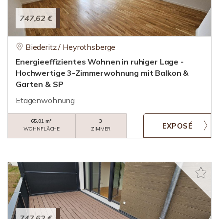
747,62 €
Biederitz / Heyrothsberge
Energieeffizientes Wohnen in ruhiger Lage -
Hochwertige 3-Zimmerwohnung mit Balkon &
Garten & SP
Etagenwohnung
65,01 m²
3
WOHNFLÄCHE
ZIMMER
747,62 €