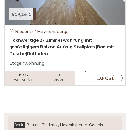
504,16 €
Biederitz / Heyrothsberge
Hochwertige 2- Zimmerwohnung mit
großzügigem Balkon|Aufzug|Stellplatz|Bad mit
Dusche|Rollladen
Etagenwohnung
43,84 m²
2
WOHNFLÄCHE
ZIMMER
Berlin
Bernau
Biederitz / Heyrothsberge
Genthin