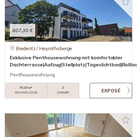
807,30 €
Biederitz / Heyrothsberge
Exklusive Penthousewohnung mit komfortabler
Dachterrasse|Aufzug|Stellplatz|Tageslichtbad|Rollla
Penthousewohnung
70,20 m²
2
WOHNFLÄCHE
ZIMMER