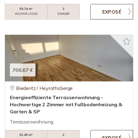
59,74 m²
2
WOHNFLÄCHE
ZIMMER
706,67 €
Biederitz / Heyrothsberge
Energieeffiziente Terrassenwohnung -
Hochwertige 2 Zimmer mit Fußbodenheizung &
Garten & SP
Terrassenwohnung
61,45 m²
2