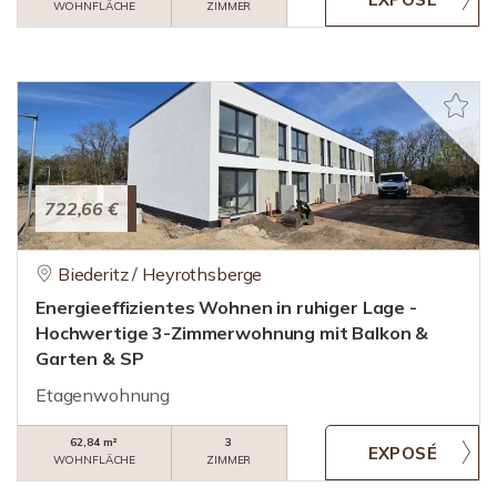
WOHNFLÄCHE
ZIMMER
722,66 €
Biederitz / Heyrothsberge
Energieeffizientes Wohnen in ruhiger Lage -
Hochwertige 3-Zimmerwohnung mit Balkon &
Garten & SP
Etagenwohnung
62,84 m²
3
WOHNFLÄCHE
ZIMMER