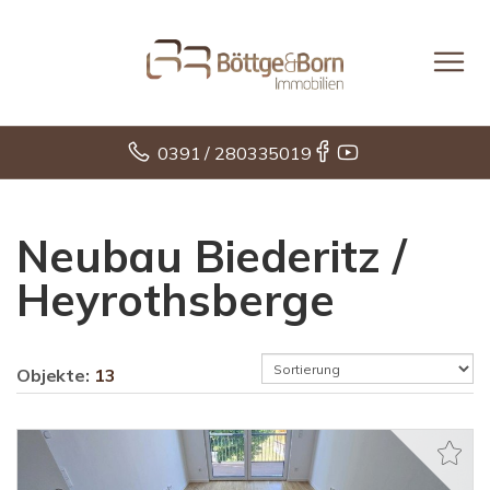
0391 / 280335019
Neubau Biederitz /
Heyrothsberge
Objekte:
13