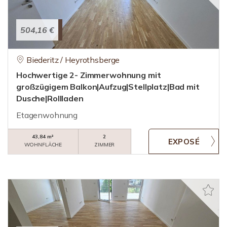
504,16 €
Biederitz / Heyrothsberge
Hochwertige 2- Zimmerwohnung mit
großzügigem Balkon|Aufzug|Stellplatz|Bad mit
Dusche|Rollladen
Etagenwohnung
43,84 m²
2
WOHNFLÄCHE
ZIMMER