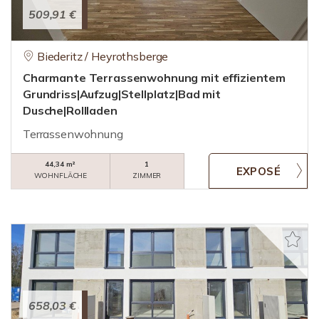
509,91 €
Biederitz / Heyrothsberge
Charmante Terrassenwohnung mit effizientem
Grundriss|Aufzug|Stellplatz|Bad mit
Dusche|Rollladen
Terrassenwohnung
44,34 m²
1
WOHNFLÄCHE
ZIMMER
658,03 €