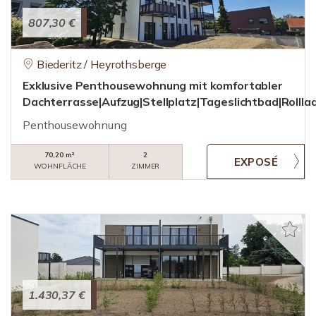
807,30 €
Biederitz / Heyrothsberge
Exklusive Penthousewohnung mit komfortabler
Dachterrasse|Aufzug|Stellplatz|Tageslichtbad|Rollla
Penthousewohnung
70,20 m²
2
WOHNFLÄCHE
ZIMMER
1.430,37 €