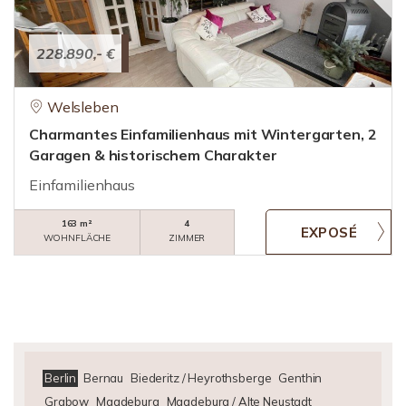
228.890,- €
Welsleben
Charmantes Einfamilienhaus mit Wintergarten, 2
Garagen & historischem Charakter
Einfamilienhaus
163 m²
4
WOHNFLÄCHE
ZIMMER
Berlin
Bernau
Biederitz / Heyrothsberge
Genthin
Grabow
Magdeburg
Magdeburg / Alte Neustadt