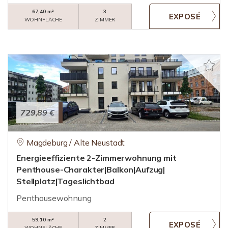
67,40 m²
3
WOHNFLÄCHE
ZIMMER
729,89 €
Magdeburg / Alte Neustadt
Energieeffiziente 2-Zimmerwohnung mit
Penthouse-Charakter|Balkon|Aufzug|
Stellplatz|Tageslichtbad
Penthousewohnung
59,10 m²
2
WOHNFLÄCHE
ZIMMER