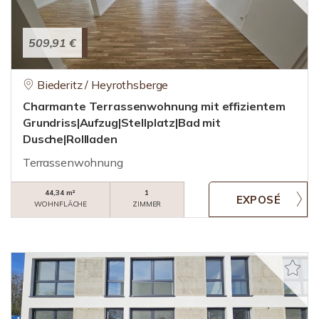
509,91 €
Biederitz / Heyrothsberge
Charmante Terrassenwohnung mit effizientem
Grundriss|Aufzug|Stellplatz|Bad mit
Dusche|Rollladen
Terrassenwohnung
44,34 m²
1
WOHNFLÄCHE
ZIMMER