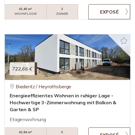
61,45 m²
2
WOHNFLÄCHE
ZIMMER
722,66 €
Biederitz / Heyrothsberge
Energieeffizientes Wohnen in ruhiger Lage -
Hochwertige 3-Zimmerwohnung mit Balkon &
Garten & SP
Etagenwohnung
62,84 m²
3