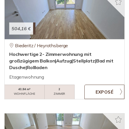
504,16 €
Biederitz / Heyrothsberge
Hochwertige 2- Zimmerwohnung mit
großzügigem Balkon|Aufzug|Stellplatz|Bad mit
Dusche|Rollladen
Etagenwohnung
43,84 m²
2
WOHNFLÄCHE
ZIMMER