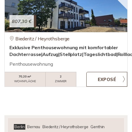
807,30 €
Biederitz / Heyrothsberge
Exklusive Penthousewohnung mit komfortabler
Dachterrasse|Aufzug|Stellplatz|Tageslichtbad|Rollla
Penthousewohnung
70,20 m²
2
WOHNFLÄCHE
ZIMMER
Berlin
Bernau
Biederitz / Heyrothsberge
Genthin