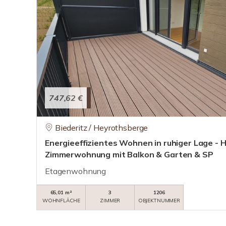
747,62 €
Biederitz / Heyrothsberge
Energieeffizientes Wohnen in ruhiger Lage - 
Zimmerwohnung mit Balkon & Garten & SP
Etagenwohnung
65,01 m²
3
1206
WOHNFLÄCHE
ZIMMER
OBJEKTNUMMER