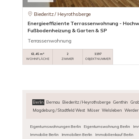
Biederitz / Heyrothsberge
Energieeffiziente Terrassenwohnung - Hochw
Fußbodenheizung & Garten & SP
Terrassenwohnung
61,45 m²
2
1197
WOHNFLÄCHE
ZIMMER
OBJEKTNUMMER
Berlin
Bernau
Biederitz / Heyrothsberge
Genthin
Gra
Magdeburg / Stadtfeld West
Möser
Welsleben
Werder
Eigentumswohnungen Berlin
Eigentumswohnung Berlin
Imm
Immobilie Berlin
Immobilien Berlin
Immobilienkauf Berlin