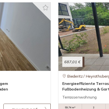
687,01 €
Biederitz / Heyrothsber
igem
Energieeffiziente Terr
laden
Fußbodenheizung & Gar
Terrassenwohnung
59,74 m²
2