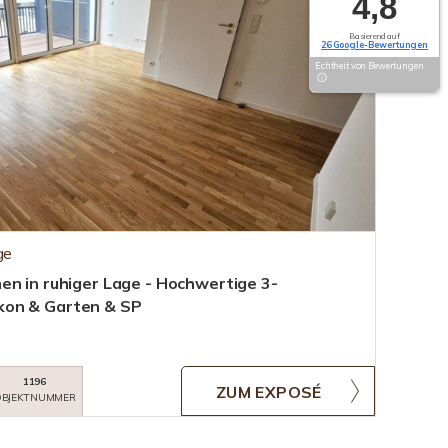
4,8
Basierend auf
26 Google-Bewertungen
Echtheit von Bewertungen
ge
en in ruhiger Lage - Hochwertige 3-
kon & Garten & SP
1196
ZUM EXPOSÉ
BJEKTNUMMER