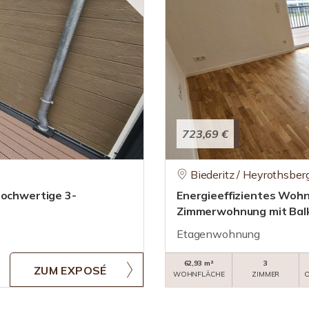
723,69 €
Biederitz / Heyrothsber
Hochwertige 3-
Energieeffizientes Wohn
Zimmerwohnung mit Bal
Etagenwohnung
62,93 m²
3
ZUM EXPOSÉ
WOHNFLÄCHE
ZIMMER
O