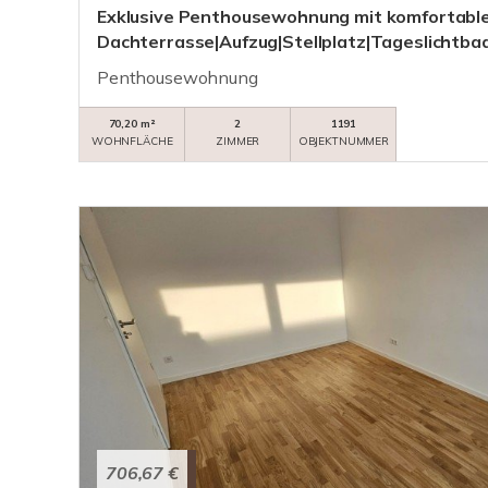
Exklusive Penthousewohnung mit komfortabl
Dachterrasse|Aufzug|Stellplatz|Tageslichtbad
Penthousewohnung
70,20 m²
2
1191
WOHNFLÄCHE
ZIMMER
OBJEKTNUMMER
706,67 €