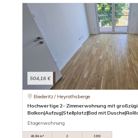
504,16 €
Biederitz / Heyrothsberge
Hochwertige 2- Zimmerwohnung mit großzüg
Balkon|Aufzug|Stellplatz|Bad mit Dusche|Roll
Etagenwohnung
43,84 m²
2
1192