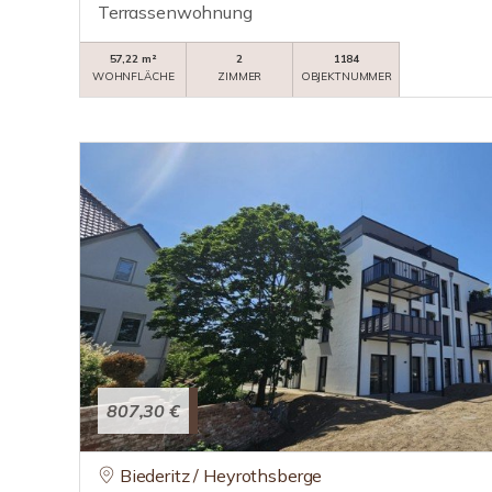
Terrassenwohnung
57,22 m²
2
1184
WOHNFLÄCHE
ZIMMER
OBJEKTNUMMER
807,30 €
Biederitz / Heyrothsberge