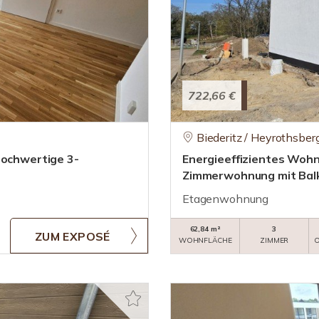
722,66 €
Biederitz / Heyrothsber
Hochwertige 3-
Energieeffizientes Wohn
Zimmerwohnung mit Bal
Etagenwohnung
62,84 m²
3
ZUM EXPOSÉ
WOHNFLÄCHE
ZIMMER
O