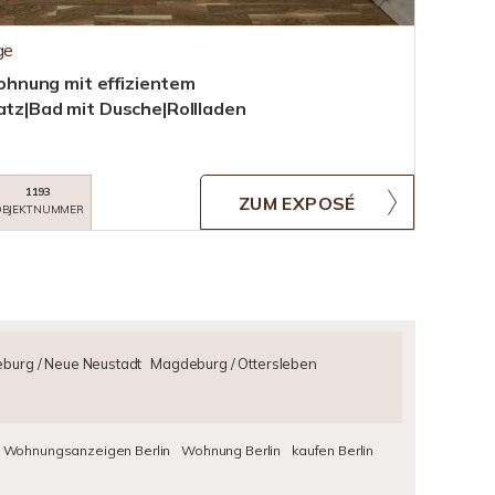
ge
hnung mit effizientem
atz|Bad mit Dusche|Rollladen
1193
ZUM EXPOSÉ
BJEKTNUMMER
burg / Neue Neustadt
Magdeburg / Ottersleben
Wohnungsanzeigen Berlin
Wohnung Berlin
kaufen Berlin