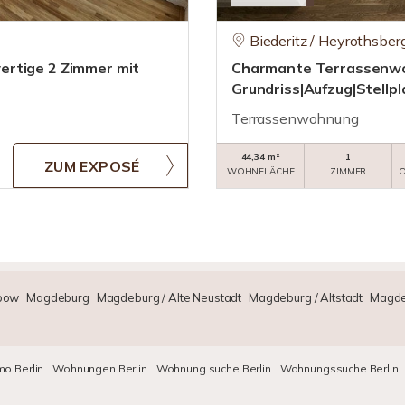
Biederitz / Heyrothsber
ertige 2 Zimmer mit
Charmante Terrassenwo
Grundriss|Aufzug|Stellpl
Terrassenwohnung
44,34 m²
1
ZUM EXPOSÉ
WOHNFLÄCHE
ZIMMER
O
bow
Magdeburg
Magdeburg / Alte Neustadt
Magdeburg / Altstadt
Magde
o Berlin
Wohnungen Berlin
Wohnung suche Berlin
Wohnungssuche Berlin