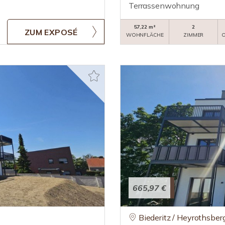
Terrassenwohnung
57,22 m²
2
ZUM EXPOSÉ
WOHNFLÄCHE
ZIMMER
O
665,97 €
Biederitz / Heyrothsber