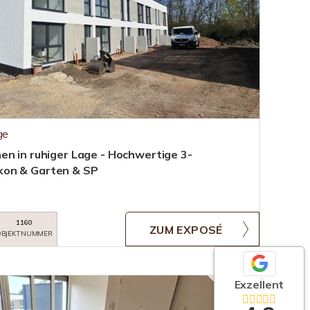
ge
en in ruhiger Lage - Hochwertige 3-
kon & Garten & SP
1160
ZUM EXPOSÉ
BJEKTNUMMER
Exzellent