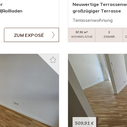
er
Neuwertige Terrassenwo
|Rollladen
großzügiger Terrasse
Terrassenwohnung
57,91 m²
2
ZUM EXPOSÉ
WOHNFLÄCHE
ZIMMER
O
509,91 €