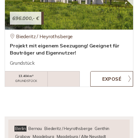
696.000,- €
Biederitz / Heyrothsberge
Projekt mit eigenem Seezugang! Geeignet für
Bauträger und Eigennutzer!
Grundstück
13.404 m²
GRUNDSTÜCK
Berlin
Bernau
Biederitz / Heyrothsberge
Genthin
Grabow
Magdeburg
Magdeburg / Alte Neustadt